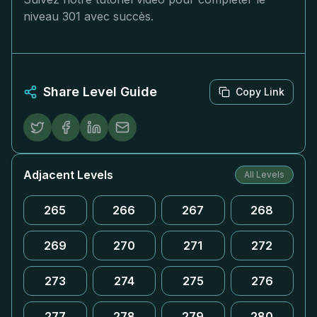
niveau 301 avec succès.
Share Level Guide
Copy Link
Adjacent Levels
All Levels
265
266
267
268
269
270
271
272
273
274
275
276
277
278
279
280