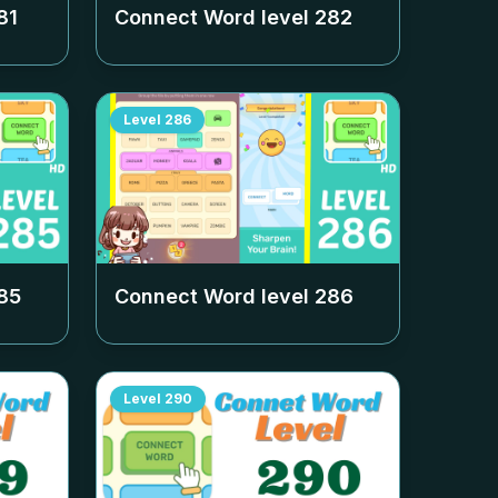
81
Connect Word level
282
Level
286
85
Connect Word level
286
Level
290