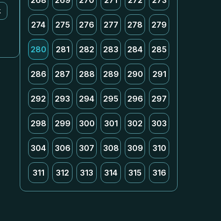
268
269
270
271
272
273
k
274
275
276
277
278
279
280
281
282
283
284
285
286
287
288
289
290
291
292
293
294
295
296
297
298
299
300
301
302
303
304
306
307
308
309
310
311
312
313
314
315
316