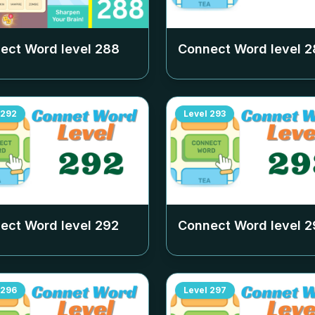
ect Word level
288
Connect Word level
2
292
Level
293
ect Word level
292
Connect Word level
2
296
Level
297