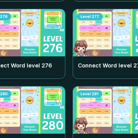
276
Level
277
ect Word level
276
Connect Word level
2
280
Level
281