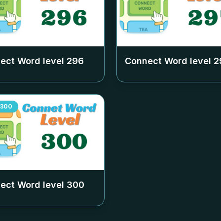
ect Word level
296
Connect Word level
2
300
ect Word level
300