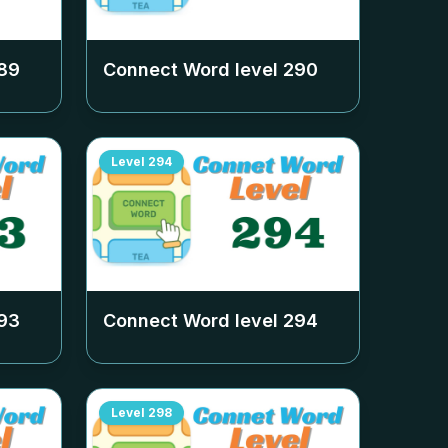
89
Connect Word level
290
Level
294
93
Connect Word level
294
Level
298