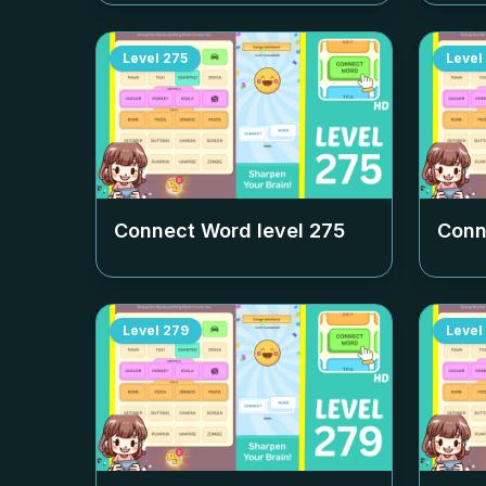
Level
275
Level
Connect Word level
275
Conn
Level
279
Level