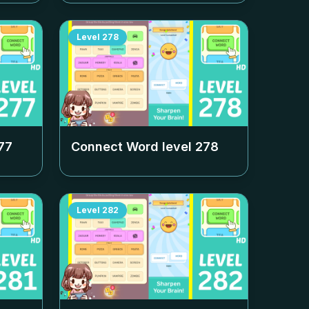
Level
278
77
Connect Word level
278
Level
282