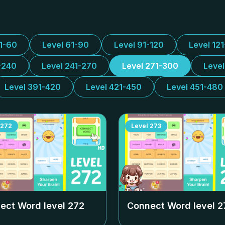
31-60
Level 61-90
Level 91-120
Level 12
-240
Level 241-270
Level 271-300
Leve
Level 391-420
Level 421-450
Level 451-480
272
Level
273
ect Word level
272
Connect Word level
2