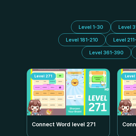
Level 1-30
Level 
Level 181-210
Level 211
Level 361-390
Level
271
Level
Connect Word level
271
Conn