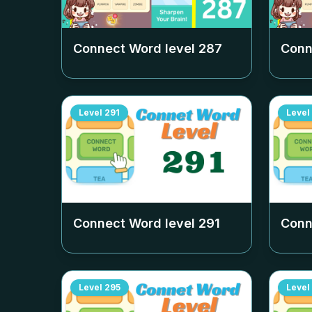
Connect Word level
287
Conn
Level
291
Level
Connect Word level
291
Conn
Level
295
Level