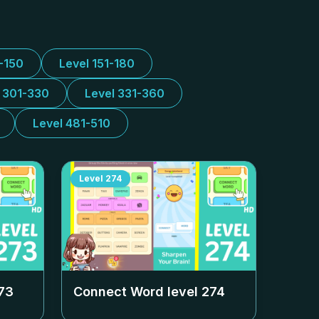
1-150
Level 151-180
l 301-330
Level 331-360
Level 481-510
Level
274
73
Connect Word level
274