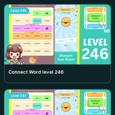
Level
246
Connect Word level
246
Level
247