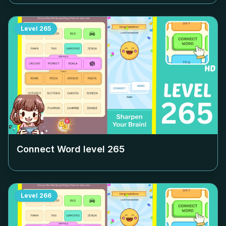
Level
265
Connect Word level
265
Level
266