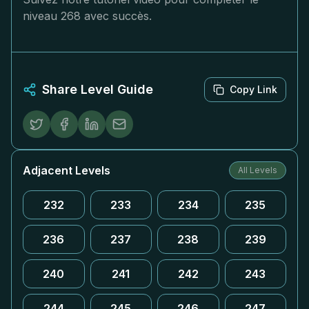
niveau 268 avec succès.
Share Level Guide
Copy Link
Adjacent Levels
All Levels
232
233
234
235
236
237
238
239
240
241
242
243
244
245
246
247