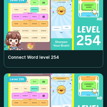
Level
254
Connect Word level
254
Level
255