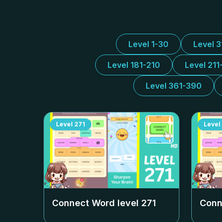
Level 1-30
Level 
Level 181-210
Level 211
Level 361-390
Level
271
Level
Connect Word level
271
Conn