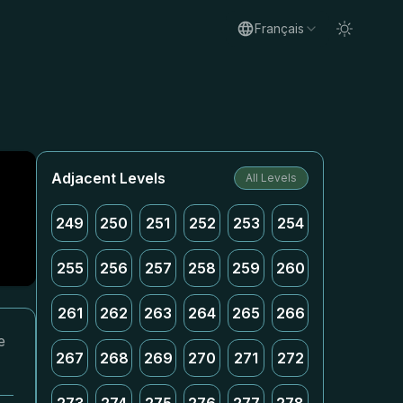
Français
Adjacent Levels
All Levels
249
250
251
252
253
254
255
256
257
258
259
260
261
262
263
264
265
266
e
267
268
269
270
271
272