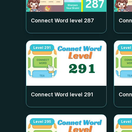
Connect Word level
287
Conn
Level
291
Level
Connect Word level
291
Conn
Level
295
Level