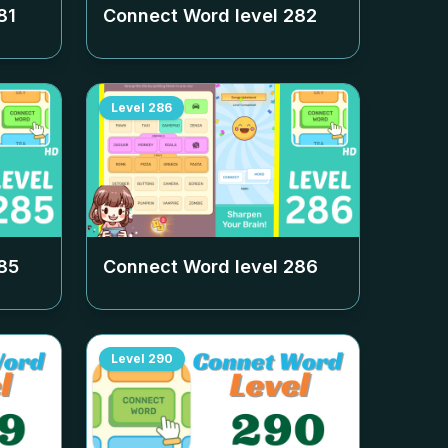
81
Connect Word level
282
Level
286
85
Connect Word level
286
Level
290