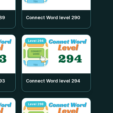
89
Connect Word level
290
Level
294
93
Connect Word level
294
Level
298