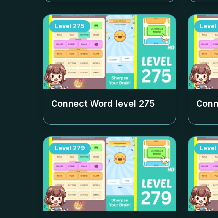
Level
275
Level
Connect Word level
275
Conn
Level
279
Level