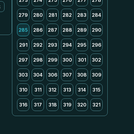
273
274
275
276
277
278
k
279
280
281
282
283
284
285
286
287
288
289
290
291
292
293
294
295
296
297
298
299
300
301
302
303
304
306
307
308
309
310
311
312
313
314
315
316
317
318
319
320
321