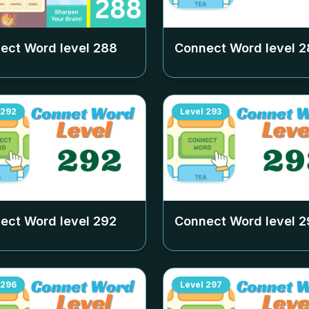
ect Word level
288
Connect Word level
2
292
Level
293
ect Word level
292
Connect Word level
2
296
Level
297