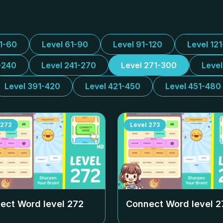
31-60
Level 61-90
Level 91-120
Level 12
-240
Level 241-270
Level 271-300
Leve
Level 391-420
Level 421-450
Level 451-480
272
Level
273
ect Word level
272
Connect Word level
2