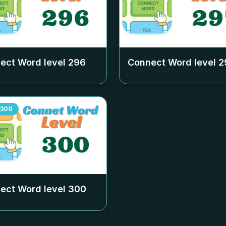
ect Word level
296
Connect Word level
2
300
ect Word level
300