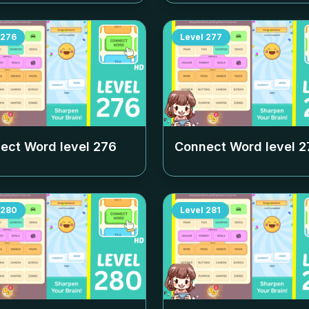
276
Level
277
ect Word level
276
Connect Word level
2
280
Level
281