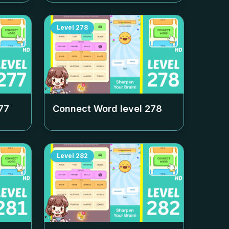
Level
278
77
Connect Word level
278
Level
282