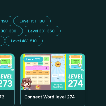
1-150
Level 151-180
l 301-330
Level 331-360
Level 481-510
Level
274
73
Connect Word level
274