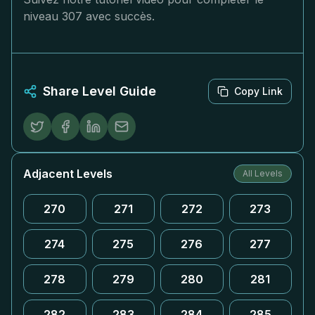
niveau 307 avec succès.
Share Level Guide
Copy Link
Adjacent Levels
All Levels
270
271
272
273
274
275
276
277
278
279
280
281
282
283
284
285