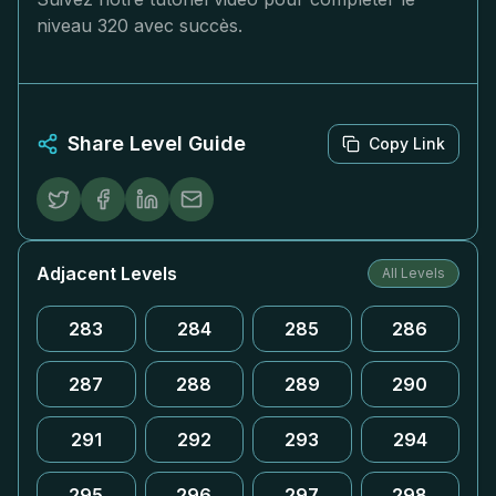
niveau 320 avec succès.
Share Level Guide
Copy Link
Adjacent Levels
All Levels
283
284
285
286
287
288
289
290
291
292
293
294
295
296
297
298