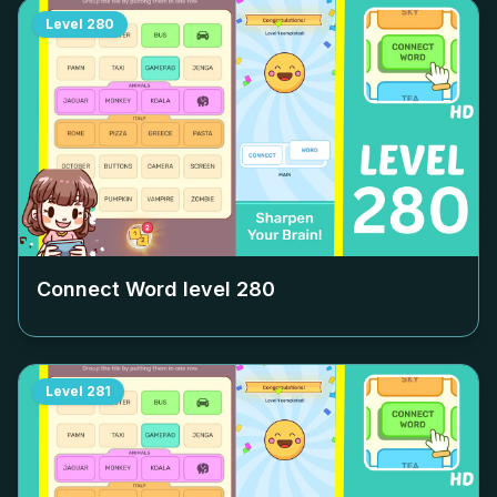
Level
280
Connect Word level
280
Level
281