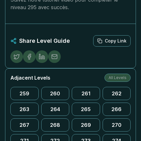
niveau 295 avec succès.
Share Level Guide
Copy Link
Adjacent Levels
All Levels
259
260
261
262
263
264
265
266
267
268
269
270
271
272
273
274