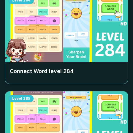
Level
284
Connect Word level
284
Level
285