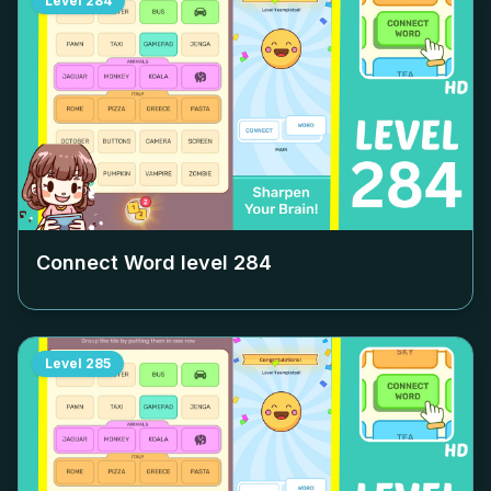
Level
284
Connect Word level
284
Level
285