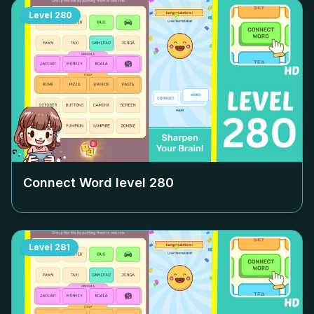
Level
280
Connect Word level
280
Level
281