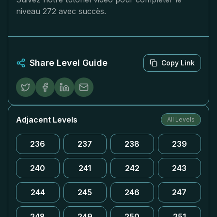
niveau 272 avec succès.
Share Level Guide
Copy Link
Adjacent Levels
All Levels
236
237
238
239
240
241
242
243
244
245
246
247
248
249
250
251