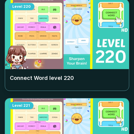
Level
220
Connect Word level
220
Level
221