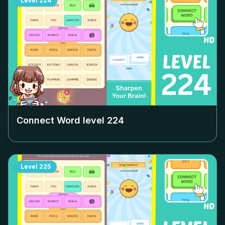
Level
224
Connect Word level
224
Level
225