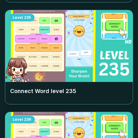
Level
235
Connect Word level
235
Level
236