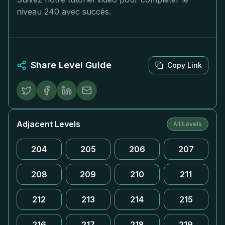
niveau 240 avec succès.
Share Level Guide
Copy Link
Adjacent Levels
All Levels
204
205
206
207
208
209
210
211
212
213
214
215
216
217
218
219