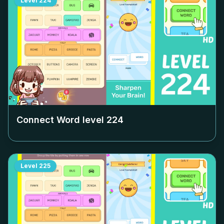
Level
224
Connect Word level
224
Level
225