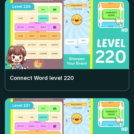
Level
220
Connect Word level
220
Level
221