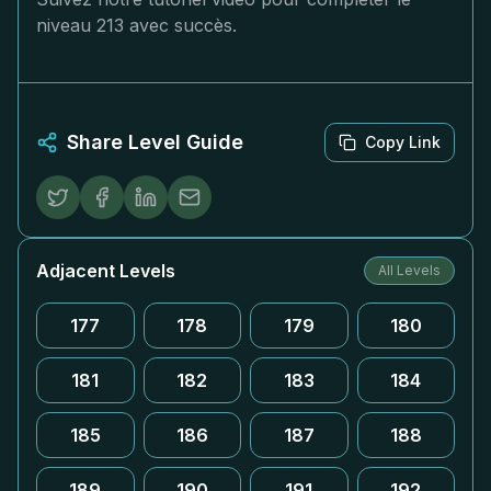
niveau 213 avec succès.
Share Level Guide
Copy Link
Adjacent Levels
All Levels
177
178
179
180
181
182
183
184
185
186
187
188
189
190
191
192