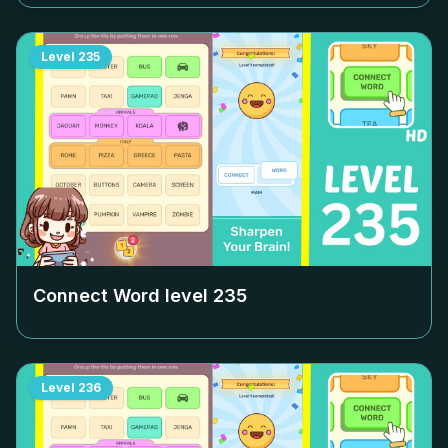
Level
235
Connect Word level
235
Level
236