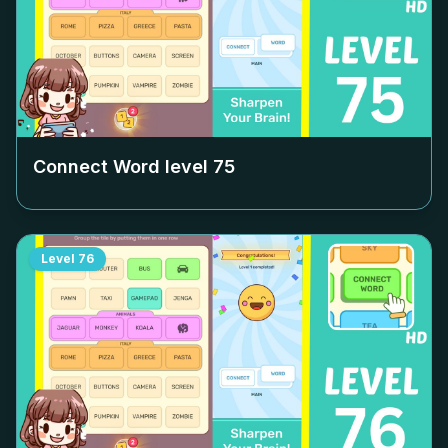
Connect Word level
75
Level
76