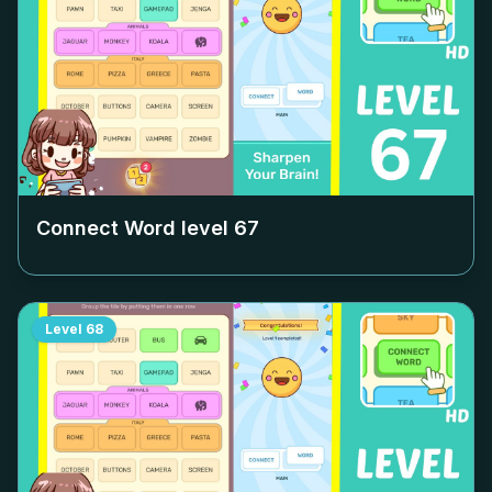
Connect Word level
67
Level
68