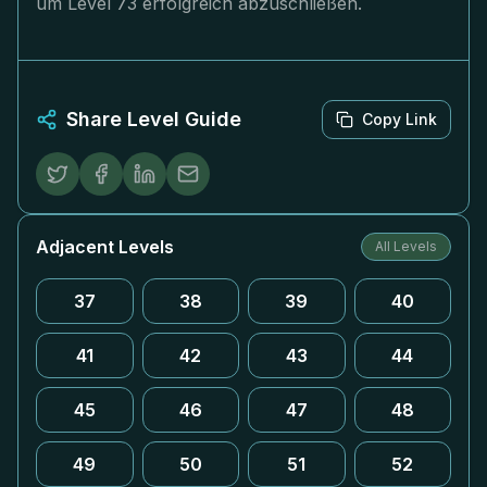
um Level 73 erfolgreich abzuschließen.
Share Level Guide
Copy Link
Adjacent Levels
All Levels
37
38
39
40
41
42
43
44
45
46
47
48
49
50
51
52