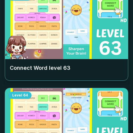
Connect Word level
63
Level
64