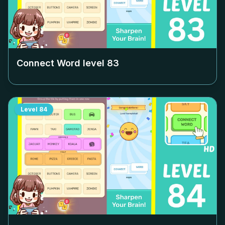
Connect Word level
83
Level
84