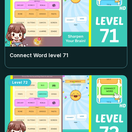
Connect Word level
71
Level
72