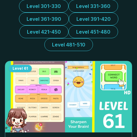
Level 301-330
Level 331-360
Level 361-390
Level 391-420
Level 421-450
Level 451-480
Level 481-510
Level
61