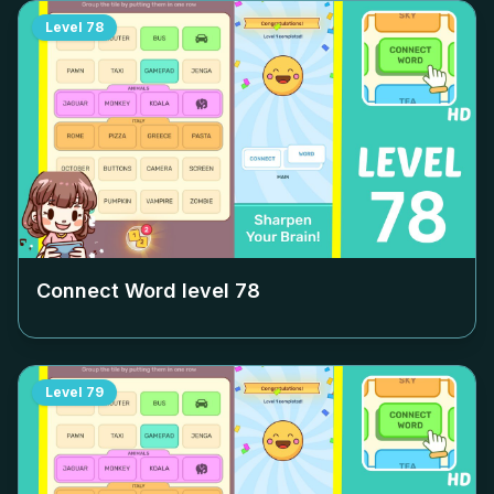
Level
78
Connect Word level
78
Level
79