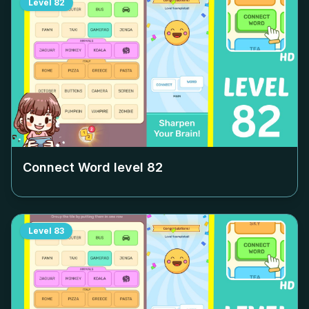
Level
82
Connect Word level
82
Level
83