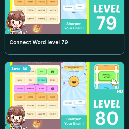
Connect Word level
79
Level
80