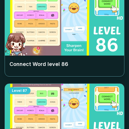
Connect Word level
86
Level
87