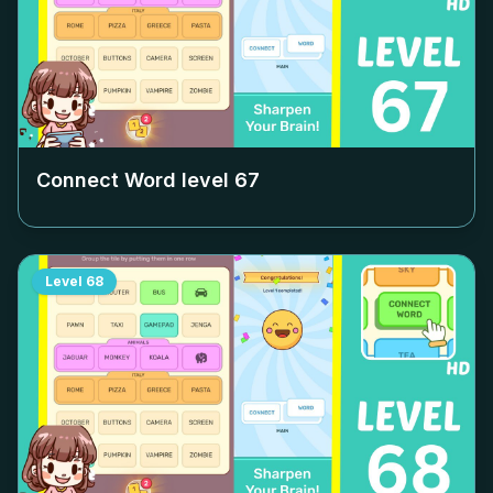
Connect Word level
67
Level
68