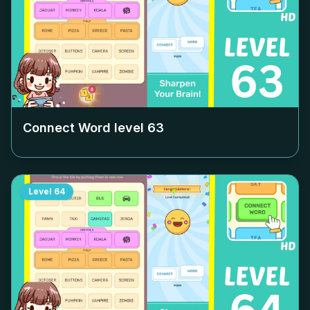
Connect Word level
63
Level
64