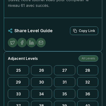
niveau 61 avec succès.
Share Level Guide
Copy Link
Adjacent Levels
All Levels
25
26
27
28
29
30
31
32
33
34
35
36
37
38
39
40