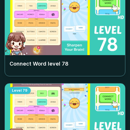
Connect Word level
78
Level
79