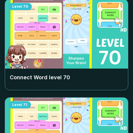
Level
70
Connect Word level
70
Level
71