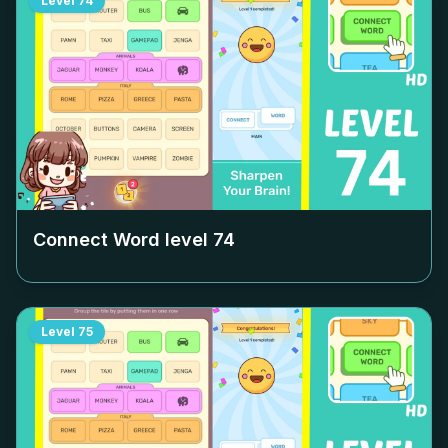
Level
74
Connect Word level
74
Level
75