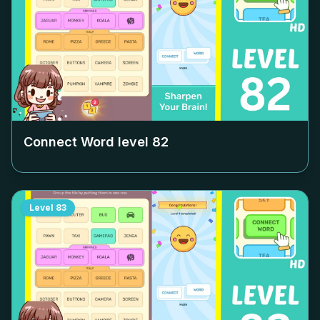
Connect Word level
82
Level
83