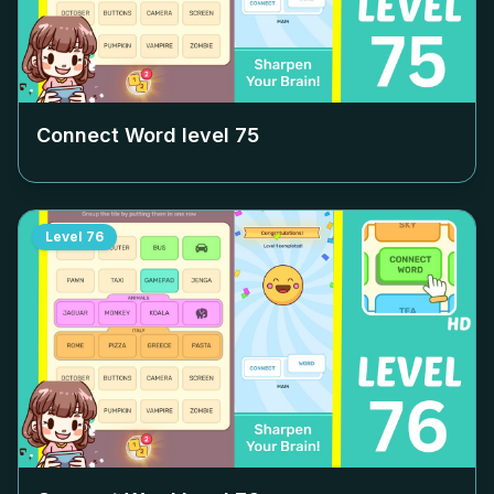
Connect Word level
75
Level
76