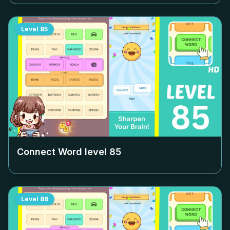
Level
85
Connect Word level
85
Level
86