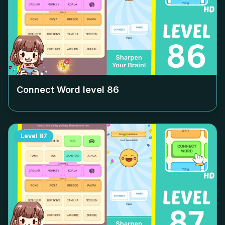
Connect Word level
86
Level
87