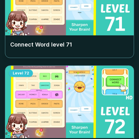
Connect Word level
71
Level
72