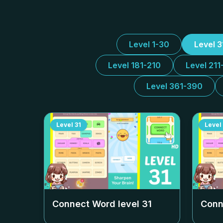
Level 1-30
Level 
Level 181-210
Level 211
Level 361-390
Level
31
Level
Connect Word level
31
Conn