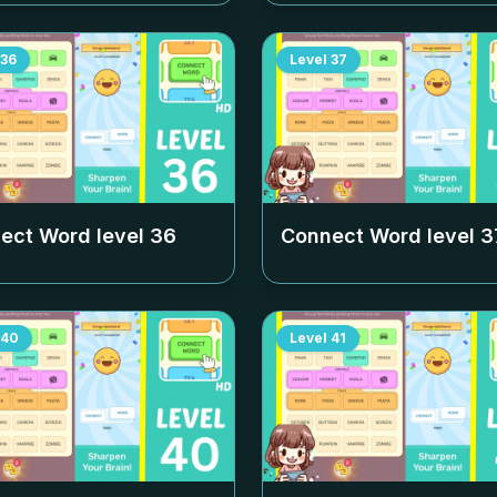
36
Level
37
ect Word level
36
Connect Word level
3
40
Level
41