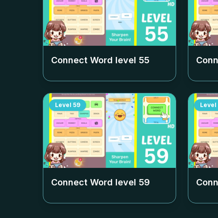
Connect Word level
55
Conn
Level
59
Level
Connect Word level
59
Conn