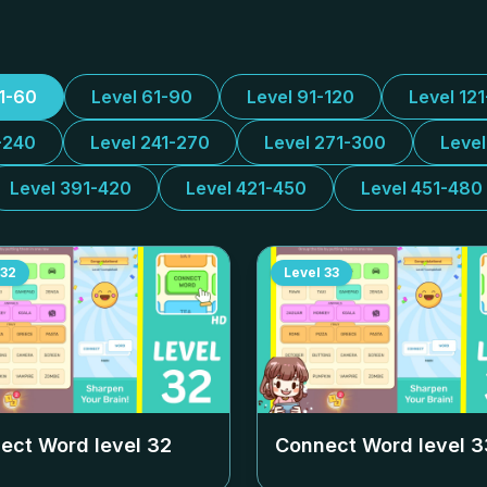
31-60
Level 61-90
Level 91-120
Level 12
-240
Level 241-270
Level 271-300
Leve
Level 391-420
Level 421-450
Level 451-480
32
Level
33
ect Word level
32
Connect Word level
3