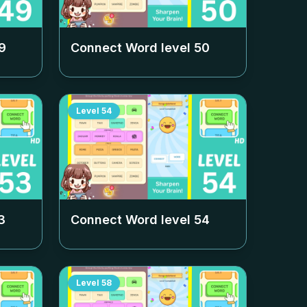
9
Connect Word level
50
Level
54
3
Connect Word level
54
Level
58