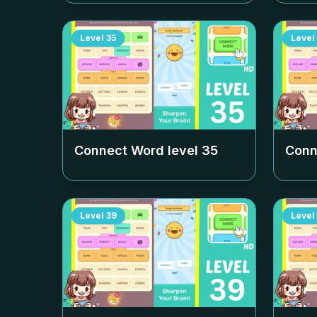
Level
35
Level
Connect Word level
35
Conn
Level
39
Level