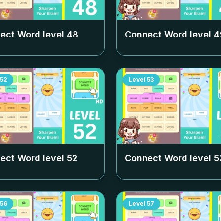
ect Word level
48
Connect Word level
4
52
Level
53
ect Word level
52
Connect Word level
5
56
Level
57