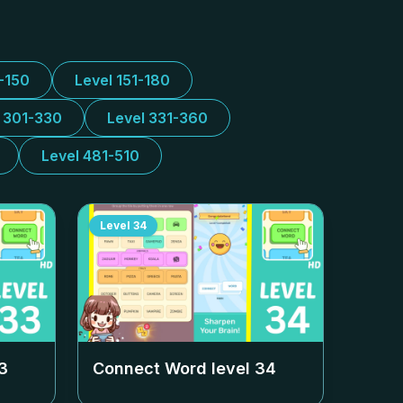
1-150
Level 151-180
l 301-330
Level 331-360
Level 481-510
Level
34
3
Connect Word level
34