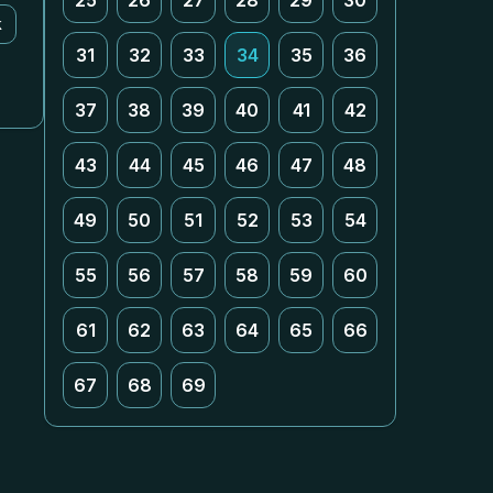
25
26
27
28
29
30
k
31
32
33
34
35
36
37
38
39
40
41
42
43
44
45
46
47
48
49
50
51
52
53
54
55
56
57
58
59
60
61
62
63
64
65
66
67
68
69