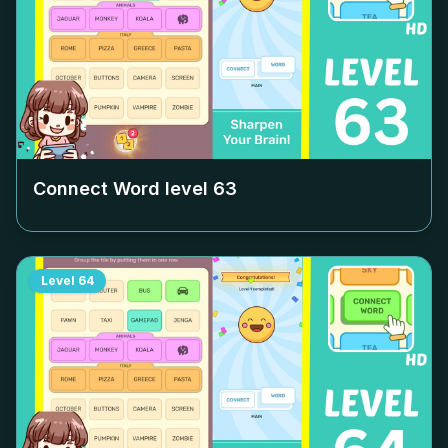
Connect Word level
63
Level
64