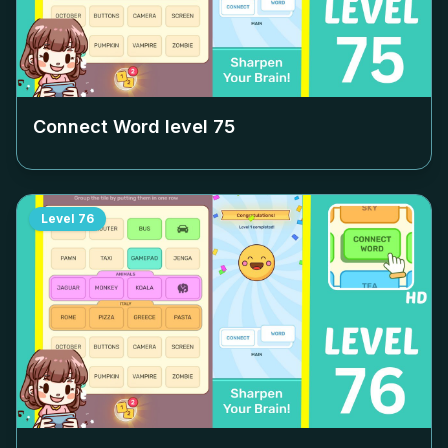
Connect Word level
75
Level
76