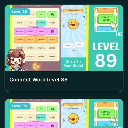
Level
89
Connect Word level
89
Level
90