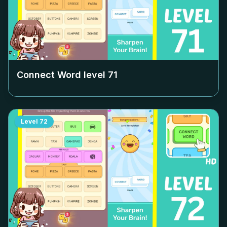
Connect Word level
71
Level
72