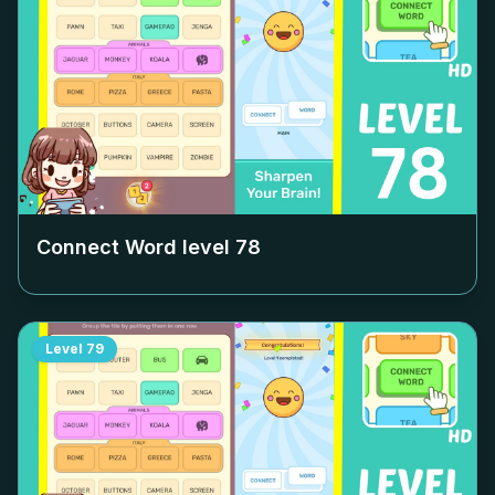
Connect Word level
78
Level
79