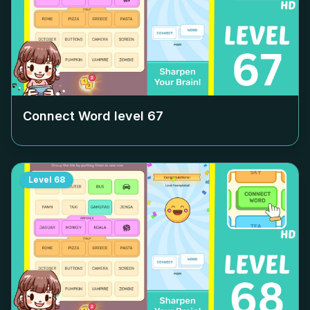
Connect Word level
67
Level
68