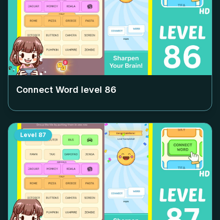
Connect Word level
86
Level
87