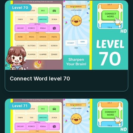
Level
70
Connect Word level
70
Level
71