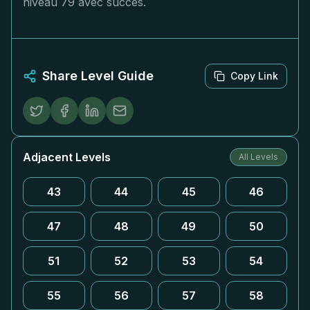
niveau 79 avec succès.
Share Level Guide
Copy Link
Adjacent Levels
All Levels
43
44
45
46
47
48
49
50
51
52
53
54
55
56
57
58