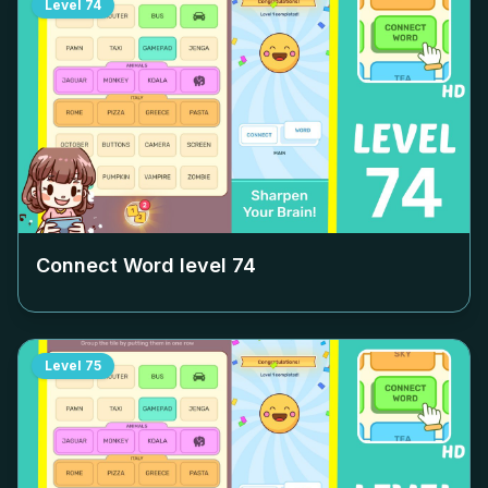
Level
74
Connect Word level
74
Level
75