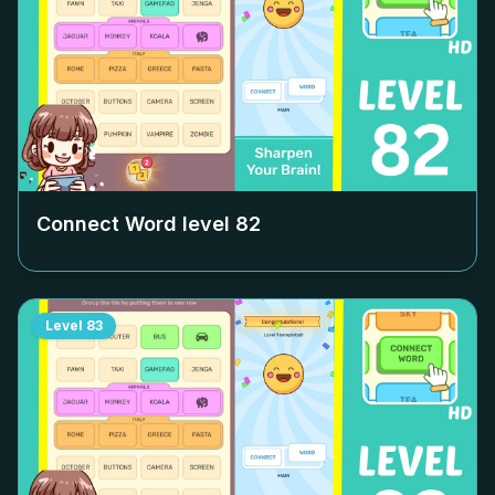
Connect Word level
82
Level
83