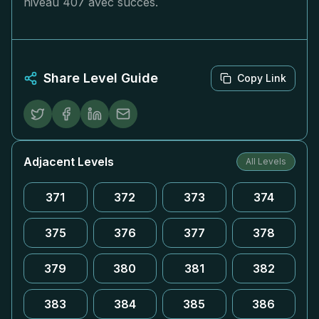
niveau 407 avec succès.
Share Level Guide
Copy Link
Adjacent Levels
All Levels
371
372
373
374
375
376
377
378
379
380
381
382
383
384
385
386