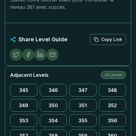
niveau 381 avec succès.
Share Level Guide
Copy Link
Adjacent Levels
All Levels
345
346
347
348
349
350
351
352
353
354
355
356
357
358
359
360