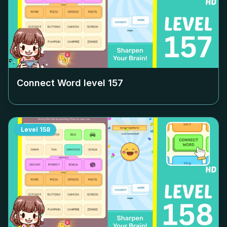
Connect Word level
157
Level
158