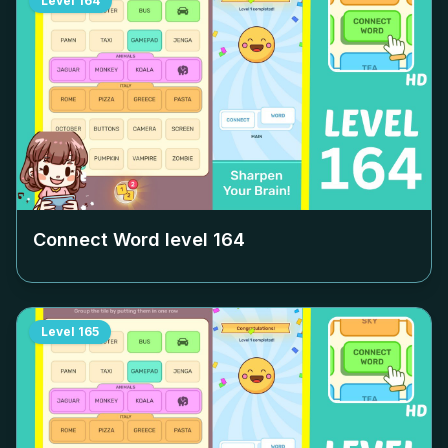
Level
164
Connect Word level
164
Level
165