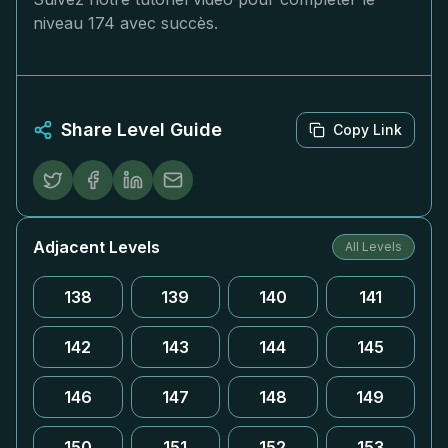
niveau 174 avec succès.
Share Level Guide
Copy Link
Adjacent Levels
All Levels
138
139
140
141
142
143
144
145
146
147
148
149
150
151
152
153