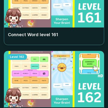
Connect Word level
161
Level
162